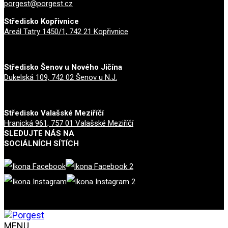
porgest@porgest.cz
Středisko Kopřivnice
Areál Tatry 1450/1, 742 21 Kopřivnice
Středisko Šenov u Nového Jičína
Dukelská 109, 742 02 Šenov u N.J.
Středisko Valašské Meziříčí
Hranická 961, 757 01 Valašské Meziříčí
SLEDUJTE NÁS NA
SOCIÁLNÍCH SÍTÍCH
MENU