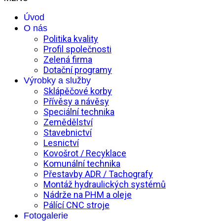
Úvod
O nás
Politika kvality
Profil společnosti
Zelená firma
Dotační programy
Výrobky a služby
Sklápěčové korby
Přívěsy a návěsy
Speciální technika
Zemědělství
Stavebnictví
Lesnictví
Kovošrot / Recyklace
Komunální technika
Přestavby ADR / Tachografy
Montáž hydraulických systémů
Nádrže na PHM a oleje
Pálící CNC stroje
Fotogalerie