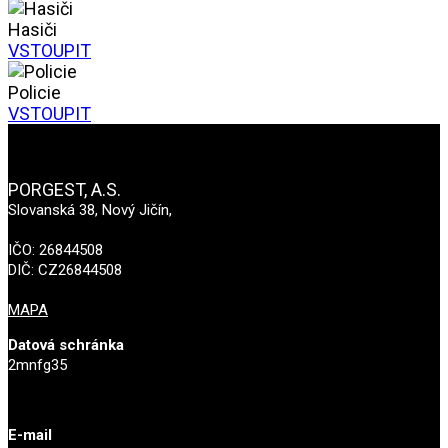
Hasiči
VSTOUPIT
Policie
VSTOUPIT
PORGEST, A.S.
Slovanská 38, Nový Jičín,
IČO: 26844508
DIČ: CZ26844508
MAPA
Datová schránka
2mnfg35
E-mail