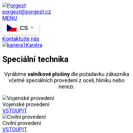
porgest@porgest.cz
MENU
CS
Kontaktujte nás
Kariéra
Speciální technika
Vyrábíme
valníkové plošiny
dle požadavku zákazníka
včetně speciálních provedení z oceli, hliníku nebo
nerezi.
Vojenské provedení
VSTOUPIT
Civilní provedení
VSTOUPIT