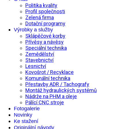
Politika kvality
Profil společnosti
Zelená firma
Dotační programy
Výrobky a služby
Sklápěčové korby
Přívěsy a návěsy
Speciální technika
Zemědělství
Stavebnictví
Lesnictví
Kovošrot / Recyklace
Komunální technika
Přestavby ADR / Tachografy
Montáž hydraulických systémů
Nádrže na PHM a oleje
Pálící CNC stroje
Fotogalerie
Novinky
Ke stažení
Originální návody