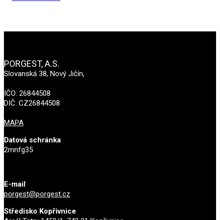
PORGEST, A.S.
Slovanská 38, Nový Jičín,
IČO: 26844508
DIČ: CZ26844508
MAPA
Datová schránka
2mnfg35
E-mail
porgest@porgest.cz
Středisko Kopřivnice