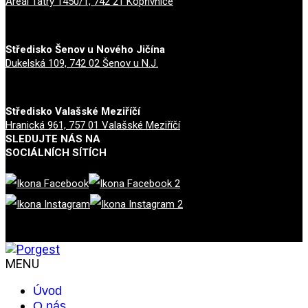
Areál Tatry 1450/1, 742 21 Kopřivnice
Středisko Šenov u Nového Jičína
Dukelská 109, 742 02 Šenov u N.J.
Středisko Valašské Meziříčí
Hranická 961, 757 01 Valašské Meziříčí
SLEDUJTE NÁS NA
SOCIÁLNÍCH SÍTÍCH
MENU
Úvod
O nás