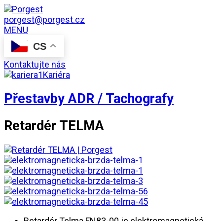
porgest@porgest.cz
MENU
CS
Kontaktujte nás
Kariéra
Přestavby ADR / Tachografy
Retardér TELMA
Retardér Telma FN83-00 je elektromagnetická