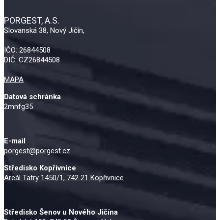
PORGEST, A.S.
Slovanská 38, Nový Jičín,
IČO: 26844508
DIČ: CZ26844508
MAPA
Datová schránka
2mnfg35
E-mail
porgest@porgest.cz
Středisko Kopřivnice
Areál Tatry 1450/1, 742 21 Kopřivnice
Středisko Šenov u Nového Jičína