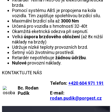
brzda.
Pomocí systému ABS je propojena na kola
vozidla. Tím zajišťuje spolehlivou brzdící sílu.
Maximální brzdící síla až
3000 Nm
Určená pro vozidla s hmotností 32-40t
Okamžitá eketrická odezva při sepnutí.
Velká
úspora brzdového obložení
(až 8x nižší
náklady na brzdy)
Udržuje nízké teploty provozních brzd.
Šetrný vůči životnímu prostředí.
Retardér nepotřebuje
žádnou údržbu
.
Nulové
provozní náklady.
KONTAKTUJTE NÁS
Telefon:
+420 604 971 191
Bc. Rodan
E-mail:
Pudík
rodan.pudik@porgest.cz