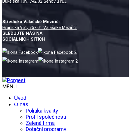
Dukelská 109, 742 02 Šenov u N.J.
Středisko Valašské Meziříčí
Hranická 961, 757 01 Valašské Meziříčí
SLEDUJTE NÁS NA
SOCIÁLNÍCH SÍTÍCH
MENU
Úvod
O nás
Politika kvality
Profil společnosti
Zelená firma
Dotační programy