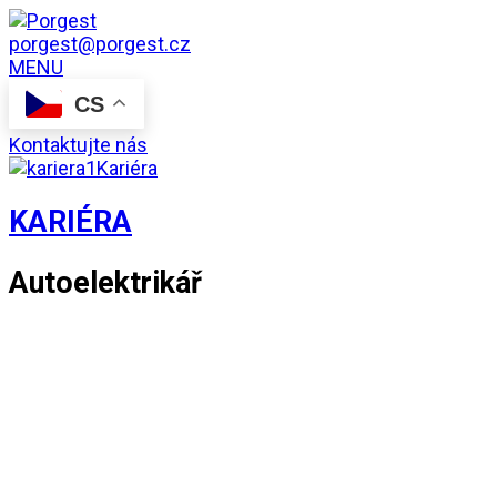
porgest@porgest.cz
MENU
CS
Kontaktujte nás
Kariéra
KARIÉRA
Autoelektrikář