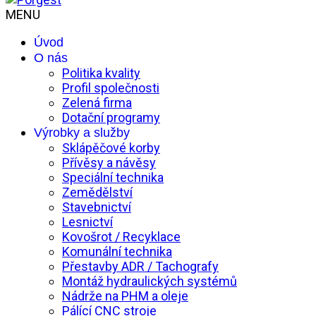
MENU
Úvod
O nás
Politika kvality
Profil společnosti
Zelená firma
Dotační programy
Výrobky a služby
Sklápěčové korby
Přívěsy a návěsy
Speciální technika
Zemědělství
Stavebnictví
Lesnictví
Kovošrot / Recyklace
Komunální technika
Přestavby ADR / Tachografy
Montáž hydraulických systémů
Nádrže na PHM a oleje
Pálící CNC stroje