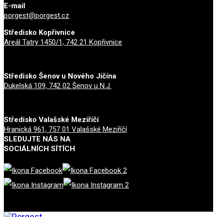
E-mail
porgest@porgest.cz
Středisko Kopřivnice
Areál Tatry 1450/1, 742 21 Kopřivnice
Středisko Šenov u Nového Jičína
Dukelská 109, 742 02 Šenov u N.J.
Středisko Valašské Meziříčí
Hranická 961, 757 01 Valašské Meziříčí
SLEDUJTE NÁS NA
SOCIÁLNÍCH SÍTÍCH