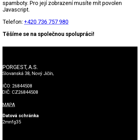
spamboty. Pro její zobrazení musíte mít povolen
Javascript.
Telefon:
+420 736 757 980
Těšíme se na společnou spolupráci!
PORGEST, A.S.
Slovanská 38, Nový Jičín,
IČO: 26844508
DIČ: CZ26844508
MAPA
Datová schránka
2mnfg35