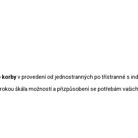
 korby
v provedení od jednostranných po třístranné s in
rokou škála možností a přizpůsobení se potřebám vašic