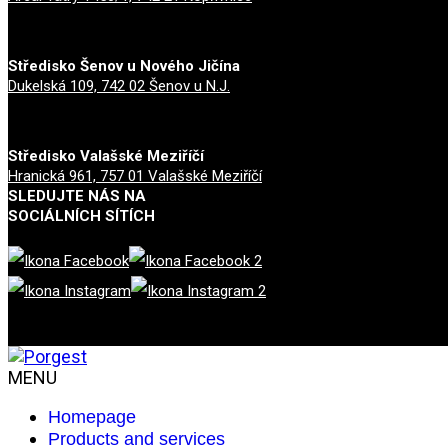
Středisko Šenov u Nového Jičína
Dukelská 109, 742 02 Šenov u N.J.
Středisko Valašské Meziříčí
Hranická 961, 757 01 Valašské Meziříčí
SLEDUJTE NÁS NA
SOCIÁLNÍCH SÍTÍCH
MENU
Homepage
Products and services