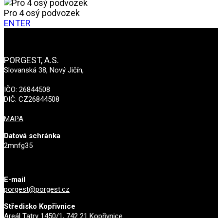
Pro 4 osý podvozek
ENTER
PORGEST, A.S.
Slovanská 38, Nový Jičín,
IČO: 26844508
DIČ: CZ26844508
MAPA
Datová schránka
2mnfg35
E-mail
porgest@porgest.cz
Středisko Kopřivnice
Areál Tatry 1450/1, 742 21 Kopřivnice