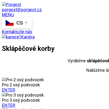
porgest@porgest.cz
MENU
CS
Kontaktujte nás
Kariéra
Sklápěčové korby
Vyrábíme
sklápěčové
Nabízíme ši
Pro 2 osý podvozek
ENTER
Pro 3 osý podvozek
ENTER