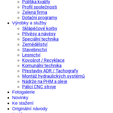
Politika kvality
Profil společnosti
Zelená firma
Dotační programy
Výrobky a služby
Sklápěčové korby
Přívěsy a návěsy
Speciální technika
Zemědělství
Stavebnictví
Lesnictví
Kovošrot / Recyklace
Komunální technika
Přestavby ADR / Tachografy
Montáž hydraulických systémů
Nádrže na PHM a oleje
Pálící CNC stroje
Fotogalerie
Novinky
Ke stažení
Originální návody