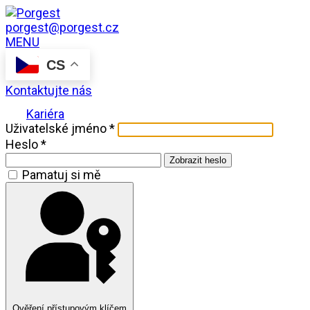
porgest@porgest.cz
MENU
CS
Kontaktujte nás
Kariéra
Uživatelské jméno
*
Heslo
*
Zobrazit heslo
Pamatuj si mě
Ověření přístupovým klíčem