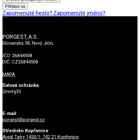
Přihlásit se
Zapomenuté heslo?
Zapomenuté jméno?
PORGEST, A.S.
Slovanská 38, Nový Jičín,
IČO: 26844508
DIČ: CZ26844508
MAPA
Datová schránka
2mnfg35
E-mail
porgest@porgest.cz
Středisko Kopřivnice
Areál Tatry 1450/1, 742 21 Kopřivnice